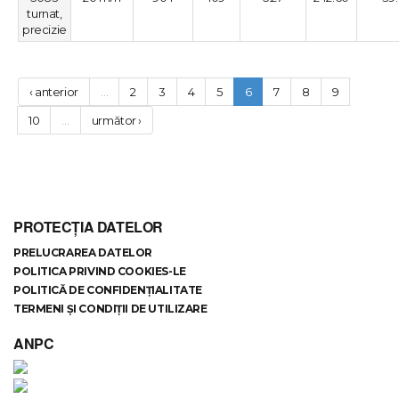
turnat,
precizie
‹ anterior
…
2
3
4
5
6
7
8
9
10
…
următor ›
PROTECȚIA DATELOR
PRELUCRAREA DATELOR
POLITICA PRIVIND COOKIES-LE
POLITICĂ DE CONFIDENȚIALITATE
TERMENI ȘI CONDIȚII DE UTILIZARE
ANPC