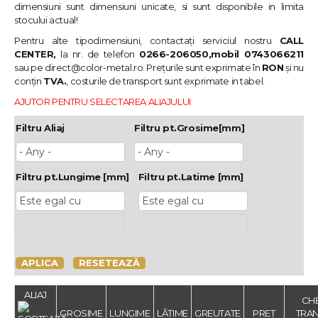
dimensiuni sunt dimensiuni unicate, si sunt disponibile in limita
stocului actual!
Pentru alte tipodimensiuni, contactați serviciul nostru
CALL
CENTER,
la nr. de telefon
0266-206050,mobil 0743066211
sau pe
direct@color-metal.ro
. Prețurile sunt exprimate în
RON
și nu
conțin
TVA.
, costurile de transport sunt exprimate in tabel.
AJUTOR PENTRU SELECTAREA ALIAJULUI
Filtru Aliaj
Filtru pt.Grosime[mm]
Filtru pt.Lungime [mm]
Filtru pt.Latime [mm]
APLICA
RESETEAZĂ
ALIAJ
CHE
GROSIME
LUNGIME
LĂȚIME
GREUTATE
PREȚ
TRAN