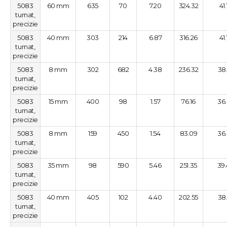
5083
60 mm
635
70
7.20
324.32
41
turnat,
precizie
5083
40 mm
303
214
6.87
316.26
41
turnat,
precizie
5083
8 mm
302
682
4.38
236.32
38
turnat,
precizie
5083
15 mm
400
98
1.57
76.16
36
turnat,
precizie
5083
8 mm
159
450
1.54
83.09
36
turnat,
precizie
5083
35 mm
98
590
5.46
251.35
39
turnat,
precizie
5083
40 mm
405
102
4.40
202.55
38
turnat,
precizie