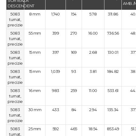
AMB./
5083
8 mm
1,740
154
5.78
311.86
40
turnat,
precizie
5083
55 mm
399
270
16.00
736.56
48
turnat,
precizie
5083
15 mm
397
169
2.68
130.01
37
turnat,
precizie
5083
15 mm
1,039
93
3.81
184.82
38
turnat,
precizie
5083
16 mm
983
259
11.00
533.61
44
turnat,
precizie
5083
30 mm
433
84
2.94
135.34
37
turnat,
precizie
5083
25 mm
592
465
18.54
853.49
51
turnat,