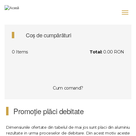
Mergi
la
Toggl
conţinutul
navig
principal
Coș de cumpărături
0
Items
Total:
0.00 RON
Cum comand?
Promoție plăci debitate
Dimensiunile ofertate din tabelul de mai jos sunt placi din aluminiu
rezultate in urma proceselor de debitare. Din acest motiv aceste