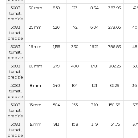
5083
30 mm
850
123
8.34
383.93
41
turnat,
precizie
5083
25 mm
520
172
6.04
278.05
40
turnat,
precizie
5083
16 mm
1,155
330
16.22
786.83
48
turnat,
precizie
5083
60 mm
279
400
17.81
802.25
50
turnat,
precizie
5083
8 mm
540
104
1.21
65.29
36
turnat,
precizie
5083
15 mm
504
155
3.10
150.38
37
turnat,
precizie
5083
12 mm
913
108
3.19
154.75
37
turnat,
precizie