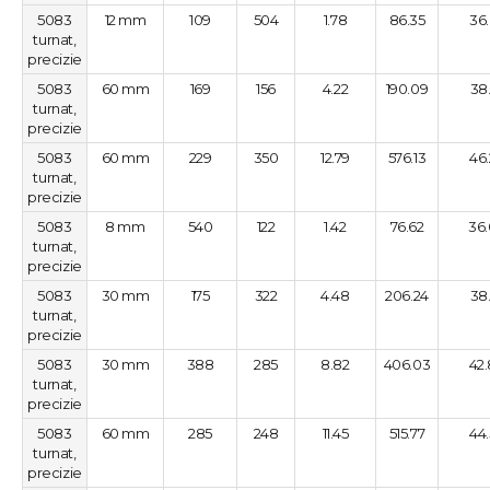
5083
12 mm
109
504
1.78
86.35
36
turnat,
precizie
5083
60 mm
169
156
4.22
190.09
38
turnat,
precizie
5083
60 mm
229
350
12.79
576.13
46
turnat,
precizie
5083
8 mm
540
122
1.42
76.62
36
turnat,
precizie
5083
30 mm
175
322
4.48
206.24
38
turnat,
precizie
5083
30 mm
388
285
8.82
406.03
42
turnat,
precizie
5083
60 mm
285
248
11.45
515.77
44
turnat,
precizie