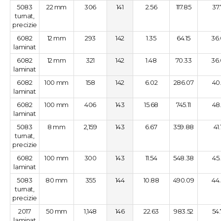
5083
22 mm
306
141
2.56
117.85
37
turnat,
precizie
6082
12 mm
293
142
1.35
64.15
36
laminat
6082
12 mm
321
142
1.48
70.33
36
laminat
6082
100 mm
158
142
6.02
286.07
40
laminat
6082
100 mm
406
143
15.68
745.11
48
laminat
5083
8 mm
2,159
143
6.67
359.88
41
turnat,
precizie
6082
100 mm
300
143
11.54
548.38
45
laminat
5083
80 mm
355
144
10.88
490.09
44
turnat,
precizie
2017
50 mm
1,148
146
22.63
983.52
54
laminat