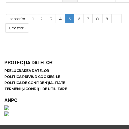
‹ anterior
1
2
3
4
5
6
7
8
9
…
următor ›
PROTECȚIA DATELOR
PRELUCRAREA DATELOR
POLITICA PRIVIND COOKIES-LE
POLITICĂ DE CONFIDENȚIALITATE
TERMENI ȘI CONDIȚII DE UTILIZARE
ANPC