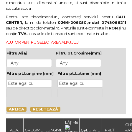
dimensiuni sunt dimensiuni unicate, si sunt disponibile in limita
stocului actual!
Pentru alte tipodimensiuni, contactați serviciul nostru
CALL
CENTER,
la nr. de telefon
0266-206050,mobil 0743066211
sau pe
direct@color-metal.ro
. Prețurile sunt exprimate în
RON
și nu
conțin
TVA.
, costurile de transport sunt exprimate in tabel.
AJUTOR PENTRU SELECTAREA ALIAJULUI
Filtru Aliaj
Filtru pt.Grosime[mm]
Filtru pt.Lungime [mm]
Filtru pt.Latime [mm]
APLICA
RESETEAZĂ
LĂȚIME
CHE
ALIAJ
GROSIME
LUNGIME
GREUTATE
PREȚ
TRAN