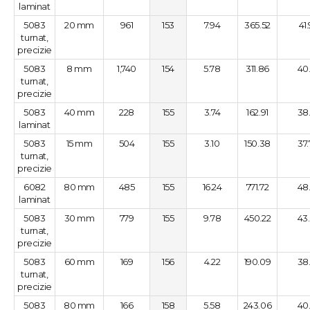
laminat
5083
20 mm
961
153
7.94
365.52
41
turnat,
precizie
5083
8 mm
1,740
154
5.78
311.86
40
turnat,
precizie
5083
40 mm
228
155
3.74
162.91
38
laminat
5083
15 mm
504
155
3.10
150.38
37
turnat,
precizie
6082
80 mm
485
155
16.24
771.72
48
laminat
5083
30 mm
779
155
9.78
450.22
43
turnat,
precizie
5083
60 mm
169
156
4.22
190.09
38
turnat,
precizie
5083
80 mm
166
158
5.58
243.06
40