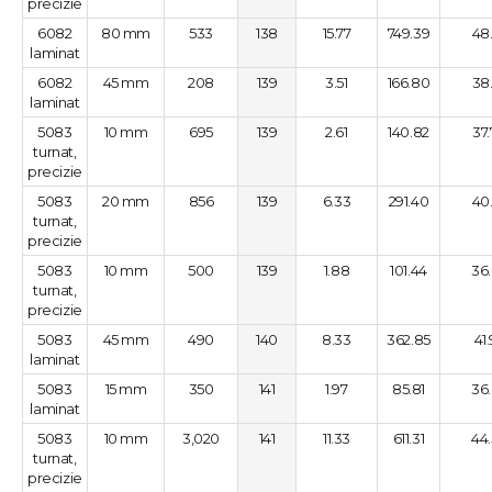
precizie
6082
80 mm
533
138
15.77
749.39
48
laminat
6082
45 mm
208
139
3.51
166.80
38
laminat
5083
10 mm
695
139
2.61
140.82
37
turnat,
precizie
5083
20 mm
856
139
6.33
291.40
40
turnat,
precizie
5083
10 mm
500
139
1.88
101.44
36
turnat,
precizie
5083
45 mm
490
140
8.33
362.85
41
laminat
5083
15 mm
350
141
1.97
85.81
36
laminat
5083
10 mm
3,020
141
11.33
611.31
44
turnat,
precizie