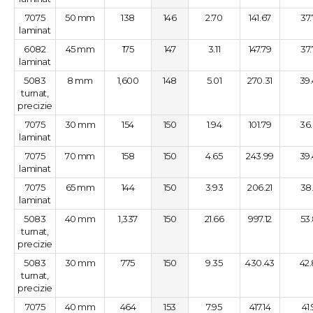
7075
50 mm
138
146
2.70
141.67
37
laminat
6082
45 mm
175
147
3.11
147.79
37
laminat
5083
8 mm
1,600
148
5.01
270.31
39
turnat,
precizie
7075
30 mm
154
150
1.94
101.79
36
laminat
7075
70 mm
158
150
4.65
243.99
39
laminat
7075
65 mm
144
150
3.93
206.21
38
laminat
5083
40 mm
1,337
150
21.66
997.12
53
turnat,
precizie
5083
30 mm
775
150
9.35
430.43
42
turnat,
precizie
7075
40 mm
464
153
7.95
417.14
41