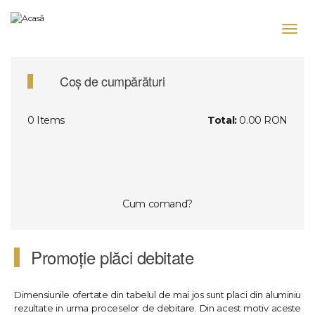
Mergi
la
Toggl
conţinutul
navig
principal
Coș de cumpărături
0
Items
Total:
0.00 RON
Cum comand?
Promoție plăci debitate
Dimensiunile ofertate din tabelul de mai jos sunt placi din aluminiu
rezultate in urma proceselor de debitare. Din acest motiv aceste