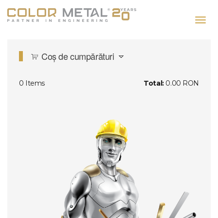
Mergi
la
Toggl
conţinutul
navig
principal
Coș de cumpărături
0
Items
Total:
0.00 RON