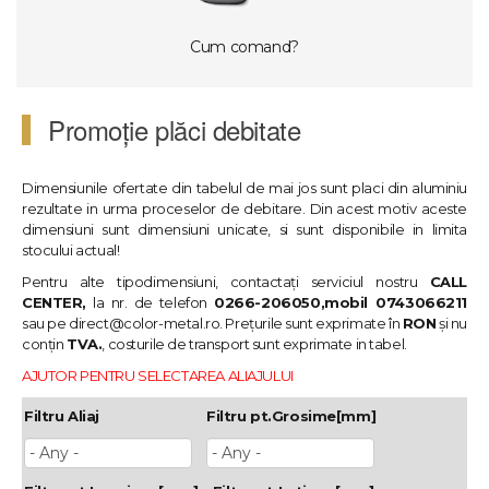
Cum comand?
Promoție plăci debitate
Dimensiunile ofertate din tabelul de mai jos sunt placi din aluminiu
rezultate in urma proceselor de debitare. Din acest motiv aceste
dimensiuni sunt dimensiuni unicate, si sunt disponibile in limita
stocului actual!
Pentru alte tipodimensiuni, contactați serviciul nostru
CALL
CENTER,
la nr. de telefon
0266-206050,mobil 0743066211
sau pe
direct@color-metal.ro
. Prețurile sunt exprimate în
RON
și nu
conțin
TVA.
, costurile de transport sunt exprimate in tabel.
AJUTOR PENTRU SELECTAREA ALIAJULUI
Filtru Aliaj
Filtru pt.Grosime[mm]