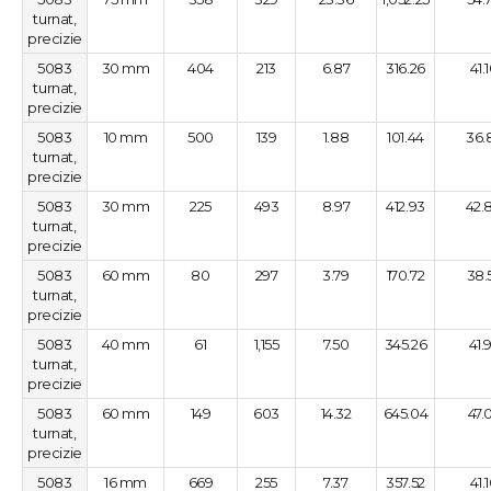
turnat,
precizie
5083
30 mm
404
213
6.87
316.26
41.
turnat,
precizie
5083
10 mm
500
139
1.88
101.44
36.
turnat,
precizie
5083
30 mm
225
493
8.97
412.93
42.
turnat,
precizie
5083
60 mm
80
297
3.79
170.72
38.
turnat,
precizie
5083
40 mm
61
1,155
7.50
345.26
41.
turnat,
precizie
5083
60 mm
149
603
14.32
645.04
47.
turnat,
precizie
5083
16 mm
669
255
7.37
357.52
41.