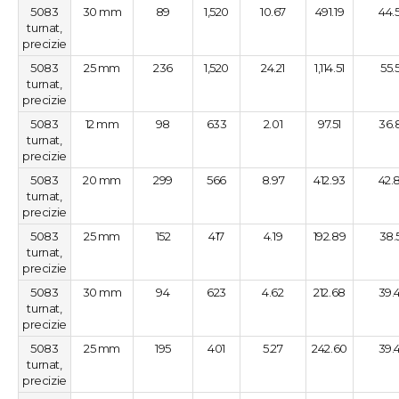
5083
30 mm
89
1,520
10.67
491.19
44.
turnat,
precizie
5083
25 mm
236
1,520
24.21
1,114.51
55.
turnat,
precizie
5083
12 mm
98
633
2.01
97.51
36.
turnat,
precizie
5083
20 mm
299
566
8.97
412.93
42.
turnat,
precizie
5083
25 mm
152
417
4.19
192.89
38.
turnat,
precizie
5083
30 mm
94
623
4.62
212.68
39.
turnat,
precizie
5083
25 mm
195
401
5.27
242.60
39.
turnat,
precizie