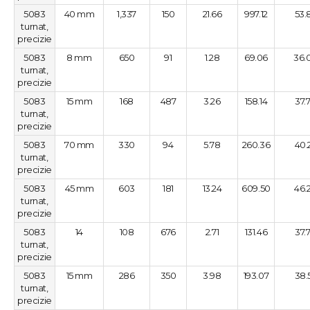
5083
40 mm
1,337
150
21.66
997.12
53.
turnat,
precizie
5083
8 mm
650
91
1.28
69.06
36.
turnat,
precizie
5083
15 mm
168
487
3.26
158.14
37.
turnat,
precizie
5083
70 mm
330
94
5.78
260.36
40.
turnat,
precizie
5083
45 mm
603
181
13.24
609.50
46.
turnat,
precizie
5083
14
108
676
2.71
131.46
37.
turnat,
precizie
5083
15 mm
286
350
3.98
193.07
38.
turnat,
precizie