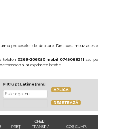
 in urma proceselor de debitare. Din acest motiv aceste
e telefon
0266-206050,mobil 0743066211
sau pe
e de transport sunt exprimate in tabel.
Filtru pt.Latime [mm]
APLICA
RESETEAZĂ
CHELT.
E
PREȚ
TRANSP./
COȘ CUMP.