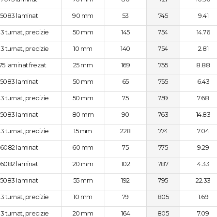
5083 laminat
90 mm
53
745
9.41
3 turnat, precizie
50 mm
145
754
14.76
3 turnat, precizie
10 mm
140
754
2.81
75 laminat frezat
25 mm
169
755
8.88
5083 laminat
50 mm
65
755
6.43
3 turnat, precizie
50 mm
75
759
7.68
5083 laminat
80 mm
90
763
14.83
3 turnat, precizie
15 mm
228
774
7.04
6082 laminat
60 mm
75
775
9.29
6082 laminat
20 mm
102
787
4.33
5083 laminat
55 mm
192
795
22.33
3 turnat, precizie
10 mm
79
805
1.69
3 turnat, precizie
20 mm
164
805
7.09