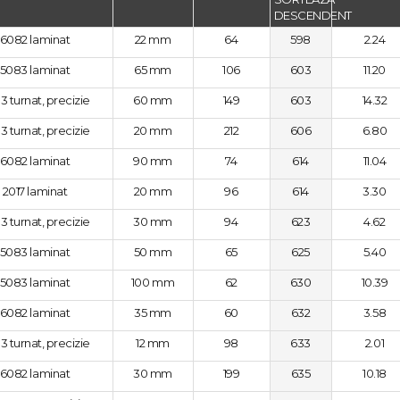
6082 laminat
22 mm
64
598
2.24
5083 laminat
65 mm
106
603
11.20
3 turnat, precizie
60 mm
149
603
14.32
3 turnat, precizie
20 mm
212
606
6.80
6082 laminat
90 mm
74
614
11.04
2017 laminat
20 mm
96
614
3.30
3 turnat, precizie
30 mm
94
623
4.62
5083 laminat
50 mm
65
625
5.40
5083 laminat
100 mm
62
630
10.39
6082 laminat
35 mm
60
632
3.58
3 turnat, precizie
12 mm
98
633
2.01
6082 laminat
30 mm
199
635
10.18