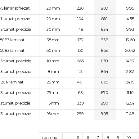
75 laminat frezat
20 mm
220
809
9.95
1 turnat, precizie
20 mm
104
810
4.55
3 turnat, precizie
30 mm
148
834
9.93
5083 laminat
35 mm
173
838
13.68
5083 laminat
60 mm
150
853
20.42
3 turnat, precizie
10 mm
655
859
14.97
3 turnat, precizie
8 mm
151
864
2.82
2017 laminat
25 mm
401
865
24.19
3 turnat, precizie
75 mm
63
870
11.10
1 turnat, precizie
15 mm
339
890
12.54
3 turnat, precizie
16 mm
299
905
11.48
‹ anterior
…
5
6
7
8
9
10