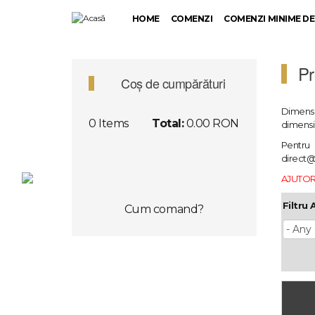
Mergi
HOME
COMENZI
COMENZI MINIME DE
la
conţinutul
principal
Pr
Coș de cumpărături
Dimensi
0
Items
Total:
0.00 RON
dimensiu
Pentru 
direct@
AJUTOR
Filtru A
Cum comand?