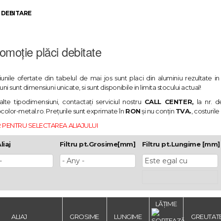
 DEBITARE
omoție plăci debitate
unile ofertate din tabelul de mai jos sunt placi din aluminiu rezultate
ni sunt dimensiuni unicate, si sunt disponibile in limita stocului actual!
alte tipodimensiuni, contactați serviciul nostru
CALL CENTER,
la nr. d
color-metal.ro
. Prețurile sunt exprimate în
RON
și nu conțin
TVA.
, costuril
 PENTRU SELECTAREA ALIAJULUI
liaj
Filtru pt.Grosime[mm]
Filtru pt.Lungime [mm]
LĂȚIME
ALIAJ
GROSIME
LUNGIME
GREUTAT