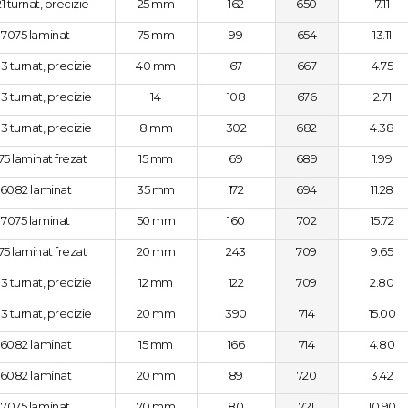
1 turnat, precizie
25 mm
162
650
7.11
7075 laminat
75 mm
99
654
13.11
3 turnat, precizie
40 mm
67
667
4.75
3 turnat, precizie
14
108
676
2.71
3 turnat, precizie
8 mm
302
682
4.38
75 laminat frezat
15 mm
69
689
1.99
6082 laminat
35 mm
172
694
11.28
7075 laminat
50 mm
160
702
15.72
75 laminat frezat
20 mm
243
709
9.65
3 turnat, precizie
12 mm
122
709
2.80
3 turnat, precizie
20 mm
390
714
15.00
6082 laminat
15 mm
166
714
4.80
6082 laminat
20 mm
89
720
3.42
7075 laminat
70 mm
80
721
10.90