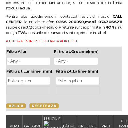
dimensiuni sunt dimensiuni unicate, si sunt disponibile in limita
stocului actual!
Pentru alte tipodimensiuni, contactați serviciul nostru
CALL
CENTER,
la nr. de telefon
0266-206050,mobil 0743066211
sau pe
direct@color-metal.ro
. Prețurile sunt exprimate în
RON
și nu
conțin
TVA.
, costurile de transport sunt exprimate in tabel.
AJUTOR PENTRU SELECTAREA ALIAJULUI
Filtru Aliaj
Filtru pt.Grosime[mm]
Filtru pt.Lungime [mm]
Filtru pt.Latime [mm]
APLICA
RESETEAZĂ
LUNGIME
CHE
ALIAJ
GROSIME
LĂȚIME
GREUTATE
PREȚ
TRAN