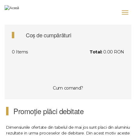
Mergi
la
Toggl
conţinutul
navig
principal
Coș de cumpărături
0
Items
Total:
0.00 RON
Cum comand?
Promoție plăci debitate
Dimensiunile ofertate din tabelul de mai jos sunt placi din aluminiu
rezultate in urma proceselor de debitare. Din acest motiv aceste