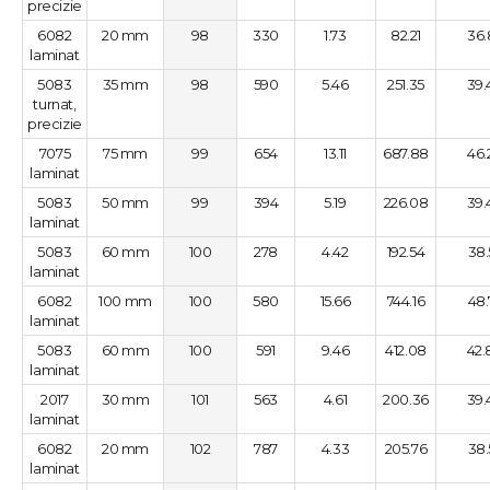
precizie
6082
20 mm
98
330
1.73
82.21
36.
laminat
5083
35 mm
98
590
5.46
251.35
39.
turnat,
precizie
7075
75 mm
99
654
13.11
687.88
46.
laminat
5083
50 mm
99
394
5.19
226.08
39.
laminat
5083
60 mm
100
278
4.42
192.54
38.
laminat
6082
100 mm
100
580
15.66
744.16
48.
laminat
5083
60 mm
100
591
9.46
412.08
42.
laminat
2017
30 mm
101
563
4.61
200.36
39.
laminat
6082
20 mm
102
787
4.33
205.76
38.
laminat