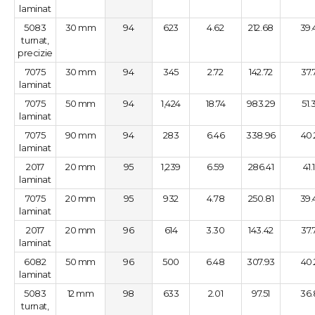
laminat
5083
30 mm
94
623
4.62
212.68
39.
turnat,
precizie
7075
30 mm
94
345
2.72
142.72
37.
laminat
7075
50 mm
94
1,424
18.74
983.29
51.
laminat
7075
90 mm
94
283
6.46
338.96
40.
laminat
2017
20 mm
95
1,239
6.59
286.41
41.
laminat
7075
20 mm
95
932
4.78
250.81
39.
laminat
2017
20 mm
96
614
3.30
143.42
37.
laminat
6082
50 mm
96
500
6.48
307.93
40.
laminat
5083
12 mm
98
633
2.01
97.51
36.
turnat,