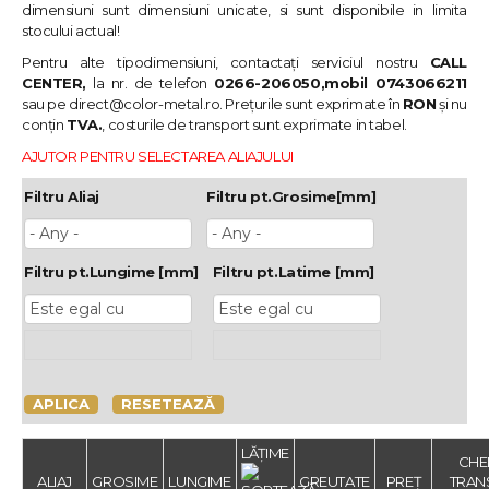
dimensiuni sunt dimensiuni unicate, si sunt disponibile in limita
stocului actual!
Pentru alte tipodimensiuni, contactați serviciul nostru
CALL
CENTER,
la nr. de telefon
0266-206050,mobil 0743066211
sau pe
direct@color-metal.ro
. Prețurile sunt exprimate în
RON
și nu
conțin
TVA.
, costurile de transport sunt exprimate in tabel.
AJUTOR PENTRU SELECTAREA ALIAJULUI
Filtru Aliaj
Filtru pt.Grosime[mm]
Filtru pt.Lungime [mm]
Filtru pt.Latime [mm]
APLICA
RESETEAZĂ
LĂȚIME
CHEL
ALIAJ
GROSIME
LUNGIME
GREUTATE
PREȚ
TRANS