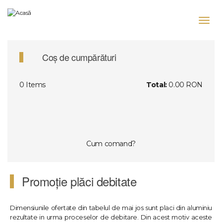
Mergi
la
Toggl
conţinutul
navig
principal
Coș de cumpărături
0
Items
Total:
0.00 RON
Cum comand?
Promoție plăci debitate
Dimensiunile ofertate din tabelul de mai jos sunt placi din aluminiu
rezultate in urma proceselor de debitare. Din acest motiv aceste