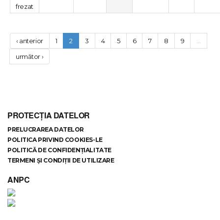
frezat
‹ anterior
1
2
3
4
5
6
7
8
9
…
următor ›
PROTECȚIA DATELOR
PRELUCRAREA DATELOR
POLITICA PRIVIND COOKIES-LE
POLITICĂ DE CONFIDENȚIALITATE
TERMENI ȘI CONDIȚII DE UTILIZARE
ANPC