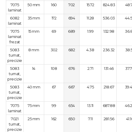
7075
50 mm
160
702
15.72
824.83
48.
laminat
6082
35 mm
172
694
11.28
536.03
44.
laminat
7075
15 mm
69
689
1.99
132.98
36.
laminat
frezat
5083
8 mm
302
682
4.38
236.32
38.
turnat,
precizie
5083
14
108
676
2.71
131.46
37.
turnat,
precizie
5083
40 mm
67
667
4.75
218.67
39.
turnat,
precizie
7075
75 mm
99
654
13.11
687.88
46.
laminat
7021
25 mm
162
650
7.11
281.56
41.
turnat,
precizie